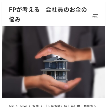
FPが考える 会社員のお金の
悩み
MENU
top
blog
保険
「火災保険」値上がり中 負担増を