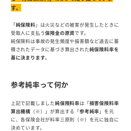
す。
「
純保険料
」は火災などの被害が発生したときに
受取人に支払う
保険金の原資
です。
純保険料は事故の発生頻度や損害額など過去に蓄
積されたデータに基づき算出された
純保険料率を
基に決まります
。
参考純率って何か
上記で記載しました
純保険料率
は「
損害保険料率
算出機構
（※）」が算出する「
参考純率
」を元
に、各保険会社が料率三原則（※）を元に独自に
決めています。