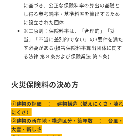
に基づき、公正な保険料率の算出の基礎と
し得る参考純率・基準料率を算出するため
に設立された団体
※三原則：保険料率は、「合理的」「妥
当」「不当に差別的でない」の3要件を満た
す必要がある(損害保険料率算出団体に関す
る法律 第８条および保険業法 第５条)
火災保険料の決め方
①建物の評価 ： 建物構造（燃えにくさ・壊れ
にくさ）
②建物の所在地・構造区分・築年数 ： 台風・
大雪・新しさ