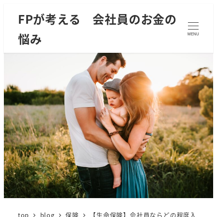
FPが考える 会社員のお金の
悩み
MENU
top
blog
保険
【生命保険】会社員ならどの程度入