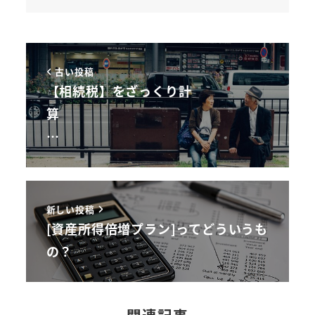
古い投稿
【相続税】をざっくり計
算
…
新しい投稿
[資産所得倍増プラン]ってどういうも
の？