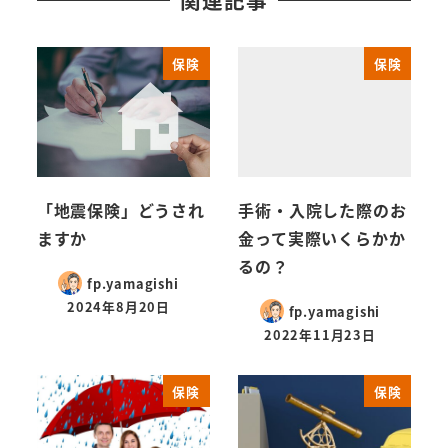
関連記事
保険
保険
「地震保険」どうされ
手術・入院した際のお
ますか
金って実際いくらかか
るの？
fp.yamagishi
2024年8月20日
fp.yamagishi
2022年11月23日
保険
保険