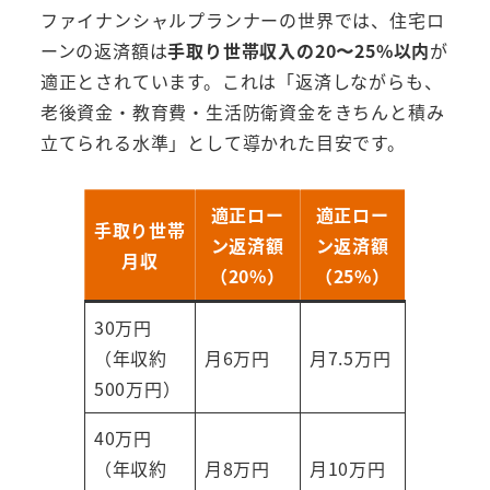
ファイナンシャルプランナーの世界では、住宅ロ
ーンの返済額は
手取り世帯収入の20〜25%以内
が
適正とされています。これは「返済しながらも、
老後資金・教育費・生活防衛資金をきちんと積み
立てられる水準」として導かれた目安です。
適正ロー
適正ロー
手取り世帯
ン返済額
ン返済額
月収
（20%）
（25%）
30万円
（年収約
月6万円
月7.5万円
500万円）
40万円
（年収約
月8万円
月10万円