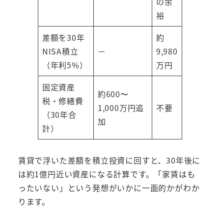
の余
裕
差額を30年
約
NISA積立
－
9,980
（年利5%）
万円
固定資産
約600〜
税・修繕費
1,000万円追
不要
（30年合
加
計）
賃貸で浮いた差額を積立投資に回すと、30年後に
は約1億円近い資産になる計算です。「家賃はも
ったいない」という発想がいかに一面的かがわか
ります。