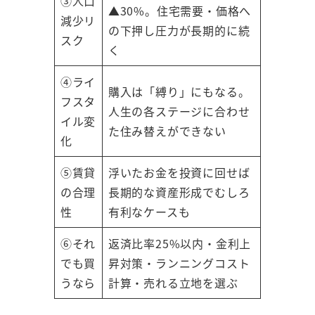
③人口
▲30%。住宅需要・価格へ
減少リ
の下押し圧力が長期的に続
スク
く
④ライ
購入は「縛り」にもなる。
フスタ
人生の各ステージに合わせ
イル変
た住み替えができない
化
⑤賃貸
浮いたお金を投資に回せば
の合理
長期的な資産形成でむしろ
性
有利なケースも
⑥それ
返済比率25%以内・金利上
でも買
昇対策・ランニングコスト
うなら
計算・売れる立地を選ぶ