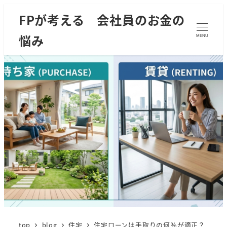
FPが考える 会社員のお金の
悩み
MENU
top
blog
住宅
住宅ローンは手取りの何％が適正？