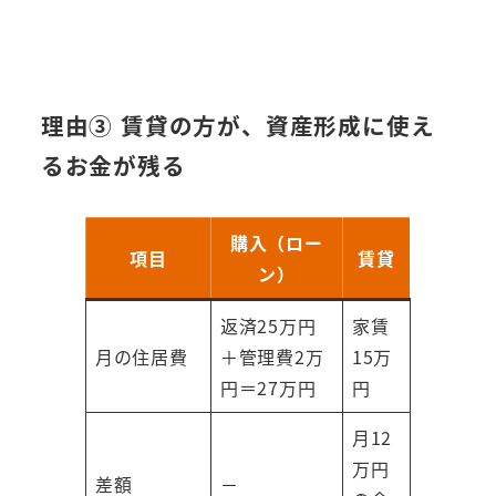
理由③ 賃貸の方が、資産形成に使え
るお金が残る
購入（ロー
項目
賃貸
ン）
返済25万円
家賃
月の住居費
＋管理費2万
15万
円＝27万円
円
月12
万円
差額
－