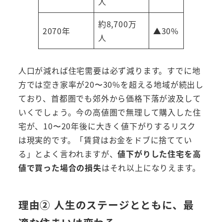
人
約8,700万
2070年
▲30%
人
人口が減れば住宅需要は必ず減ります。すでに地
方では空き家率が20〜30%を超える地域が続出し
ており、首都圏でも郊外から価格下落が波及して
いくでしょう。今の高値圏で無理して購入した住
宅が、10〜20年後に大きく値下がりするリスク
は現実的です。「賃貸はお金をドブに捨ててい
る」とよく言われますが、
値下がりした住宅を高
値で買った場合の損失
はそれ以上になりえます。
理由② 人生のステージとともに、最