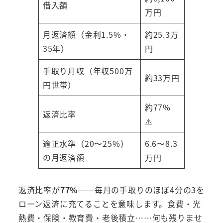
借入額
万円
月返済額（金利1.5%・
約25.3万
35年）
円
手取り月収（年収500万
約33万円
円世帯）
約77%
返済比率
⚠️
適正水準（20〜25%）
6.6〜8.3
の月返済額
万円
返済比率が
77%
——毎月の手取りのほぼ4分の3を
ローン返済に充てることを意味します。食費・光
熱費・保険・教育費・老後積立……何も残りませ