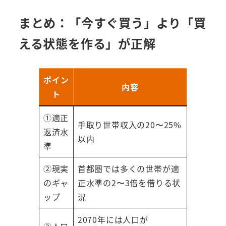
まとめ：「今すぐ買う」より「買
える状態を作る」が正解
ポイン
内容
ト
①適正
手取り世帯収入の20〜25%
返済水
以内
準
②現実
首都圏では多くの世帯が適
のギャ
正水準の2〜3倍を借りる状
ップ
況
2070年には人口が