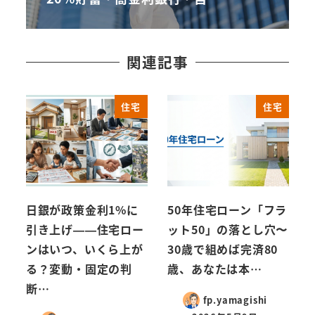
関連記事
住宅
住宅
日銀が政策金利1%に
50年住宅ローン「フラ
引き上げ——住宅ロー
ット50」の落とし穴〜
ンはいつ、いくら上が
30歳で組めば完済80
る？変動・固定の判
歳、あなたは本…
断…
fp.yamagishi