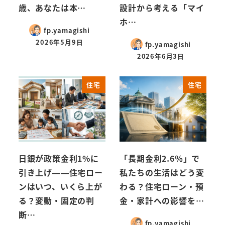
歳、あなたは本…
設計から考える「マイ
ホ…
fp.yamagishi
2026年5月9日
fp.yamagishi
2026年6月3日
住宅
住宅
日銀が政策金利1%に
「長期金利2.6％」で
引き上げ——住宅ロー
私たちの生活はどう変
ンはいつ、いくら上が
わる？住宅ローン・預
る？変動・固定の判
金・家計への影響を…
断…
fp.yamagishi