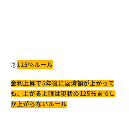
②
125％ルール
金利上昇で5年後に返済額が上がって
も、上がる上限は現状の125％までし
か上がらないルール