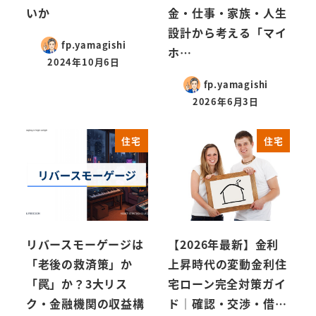
いか
金・仕事・家族・人生
設計から考える「マイ
fp.yamagishi
ホ…
2024年10月6日
fp.yamagishi
2026年6月3日
住宅
住宅
リバースモーゲージは
【2026年最新】金利
「老後の救済策」か
上昇時代の変動金利住
「罠」か？3大リス
宅ローン完全対策ガイ
ク・金融機関の収益構
ド｜確認・交渉・借…