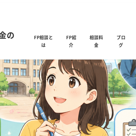
金の
FP相談と
FP紹
相談料
ブロ
は
介
金
グ