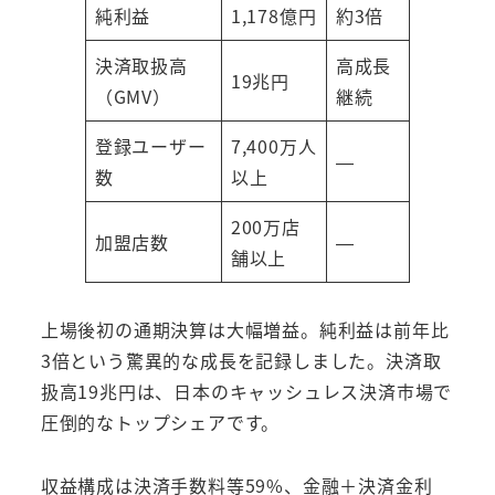
純利益
1,178億円
約3倍
決済取扱高
高成長
19兆円
（GMV）
継続
登録ユーザー
7,400万人
—
数
以上
200万店
加盟店数
—
舗以上
上場後初の通期決算は大幅増益。純利益は前年比
3倍という驚異的な成長を記録しました。決済取
扱高19兆円は、日本のキャッシュレス決済市場で
圧倒的なトップシェアです。
収益構成は決済手数料等59%、金融＋決済金利