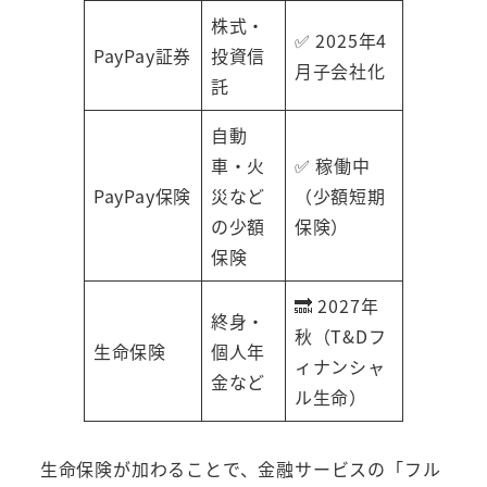
株式・
✅ 2025年4
PayPay証券
投資信
月子会社化
託
自動
車・火
✅ 稼働中
PayPay保険
災など
（少額短期
の少額
保険）
保険
🔜 2027年
終身・
秋（T&Dフ
生命保険
個人年
ィナンシャ
金など
ル生命）
生命保険が加わることで、金融サービスの「フル