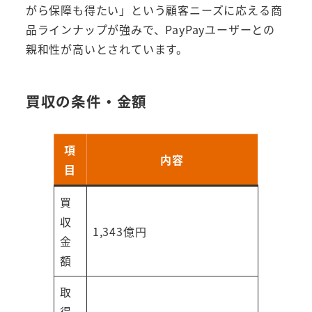
がら保障も得たい」という顧客ニーズに応える商
品ラインナップが強みで、PayPayユーザーとの
親和性が高いとされています。
買収の条件・金額
項
内容
目
買
収
1,343億円
金
額
取
得