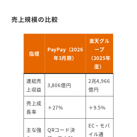
売上規模の比較
楽天グル
PayPay（2026
ープ
指標
年3月期）
（2025年
度）
連結売
2兆4,966
3,806億円
上収益
億円
売上成
＋27%
＋9.5%
長率
EC・モバ
主な強
QRコード決
イル通