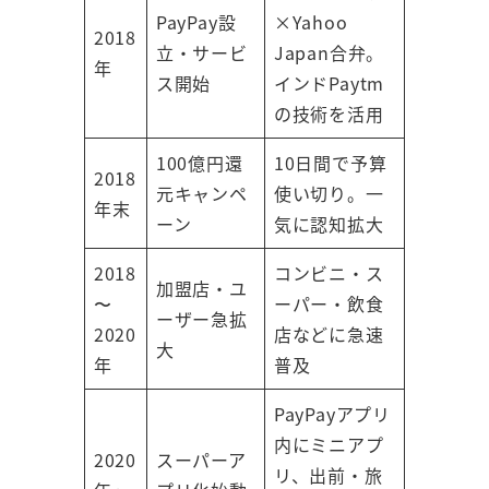
PayPay設
×Yahoo
2018
立・サービ
Japan合弁。
年
ス開始
インドPaytm
の技術を活用
100億円還
10日間で予算
2018
元キャンペ
使い切り。一
年末
ーン
気に認知拡大
2018
コンビニ・ス
加盟店・ユ
〜
ーパー・飲食
ーザー急拡
2020
店などに急速
大
年
普及
PayPayアプリ
内にミニアプ
2020
スーパーア
リ、出前・旅