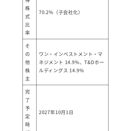
株
70.2%（子会社化）
式
比
率
そ
の
ワン・インベストメント・マ
他
ネジメント 14.9%、T&Dホー
株
ルディングス 14.9%
主
完
了
予
2027年10月1日
定
時