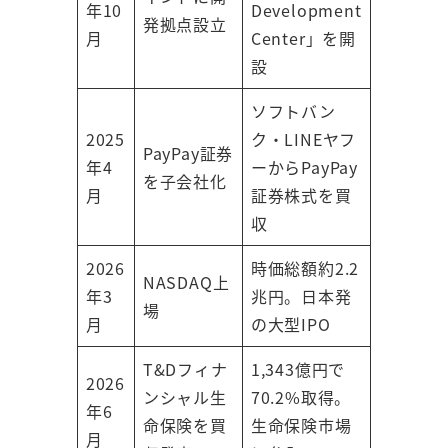
年10
Development
発拠点設立
月
Center」を開
設
ソフトバン
2025
ク・LINEヤフ
PayPay証券
年4
ーからPayPay
を子会社化
月
証券株式を買
収
2026
時価総額約2.2
NASDAQ上
年3
兆円。日本発
場
月
の大型IPO
T&Dフィナ
1,343億円で
2026
ンシャル生
70.2%取得。
年6
命保険を買
生命保険市場
月