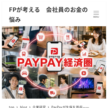
FPが考える 会社員のお金の
悩み
MENU
top
blog
企業研究
PayPayが生保を買収——